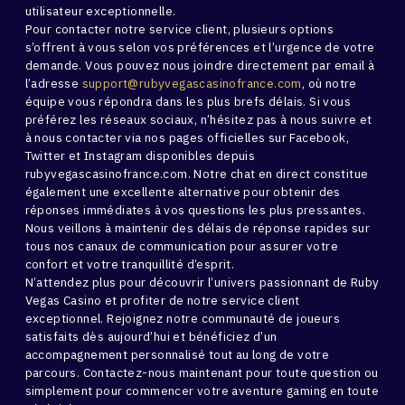
utilisateur exceptionnelle.
Pour contacter notre service client, plusieurs options
s’offrent à vous selon vos préférences et l’urgence de votre
demande. Vous pouvez nous joindre directement par email à
l’adresse
support@rubyvegascasinofrance.com
, où notre
équipe vous répondra dans les plus brefs délais. Si vous
préférez les réseaux sociaux, n’hésitez pas à nous suivre et
à nous contacter via nos pages officielles sur Facebook,
Twitter et Instagram disponibles depuis
rubyvegascasinofrance.com. Notre chat en direct constitue
également une excellente alternative pour obtenir des
réponses immédiates à vos questions les plus pressantes.
Nous veillons à maintenir des délais de réponse rapides sur
tous nos canaux de communication pour assurer votre
confort et votre tranquillité d’esprit.
N’attendez plus pour découvrir l’univers passionnant de Ruby
Vegas Casino et profiter de notre service client
exceptionnel. Rejoignez notre communauté de joueurs
satisfaits dès aujourd’hui et bénéficiez d’un
accompagnement personnalisé tout au long de votre
parcours. Contactez-nous maintenant pour toute question ou
simplement pour commencer votre aventure gaming en toute